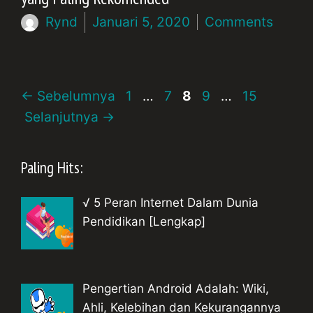
Rynd
Januari 5, 2020
Comments
Halaman
Halaman
Halaman
Halaman
Halaman
←
Sebelumnya
1
…
7
8
9
…
15
Selanjutnya
→
Paling Hits:
√ 5 Peran Internet Dalam Dunia
Pendidikan [Lengkap]
Pengertian Android Adalah: Wiki,
Ahli, Kelebihan dan Kekurangannya