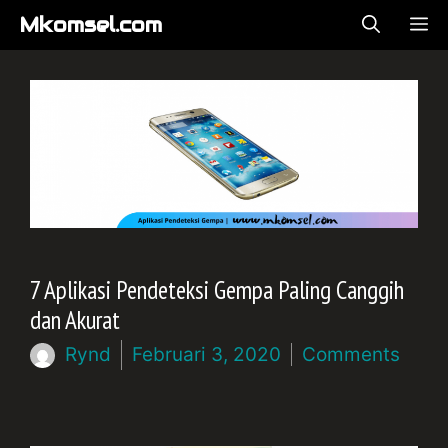
Langsung
Mkomsel.com
ME
ke
isi
7 Aplikasi Pendeteksi Gempa Paling Canggih
dan Akurat
Rynd
Februari 3, 2020
Comments