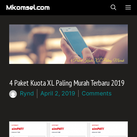
Langsung
Mkomsel.com
ME
ke
isi
4 Paket Kuota XL Paling Murah Terbaru 2019
Rynd
April 2, 2019
Comments