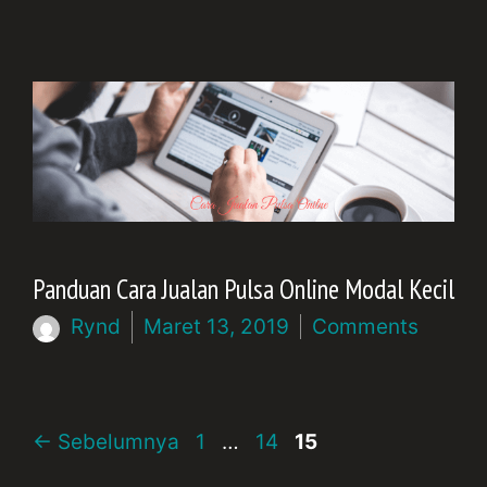
Panduan Cara Jualan Pulsa Online Modal Kecil
Rynd
Maret 13, 2019
Comments
Halaman
Halaman
Halaman
←
Sebelumnya
1
…
14
15