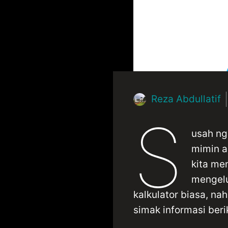
Reza Abdullatif
S
usah ng
mimin a
kita me
mengelu
kalkulator biasa, na
simak informasi berik