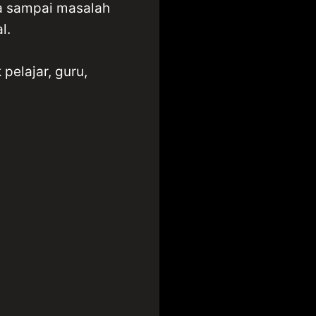
a sampai masalah
l.
 pelajar, guru,