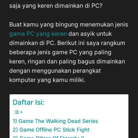
saja yang keren dimainkan di PC?
Buat kamu yang bingung menemukan jenis
game PC yang keren
dan asyik untuk
dimainkan di PC. Berikut ini saya rangkum
beberapa jenis game PC yang paling
keren, ringan dan paling bagus dimainkan
dengan menggunakan perangkat
komputer yang kamu miliki.
Daftar Isi:
1) Game The Walking Dead Series
2) Game Offline PC Stick Fight