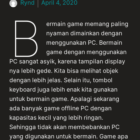
Rynd
April 4, 2020
B
ermain game memang paling
nyaman dimainkan dengan
menggunakan PC. Bermain
game dengan menggunakan
PC sangat asyik, karena tampilan display
nya lebih gede. Kita bisa melihat objek
dengan lebih jelas. Selain itu, tombol
keyboard juga lebih enak kita gunakan
untuk bermain game. Apalagi sekarang
ada banyak game offline PC dengan
kapasitas kecil yang lebih ringan.
Sehingga tidak akan membebankan PC
yang digunakan untuk bermain. Game apa