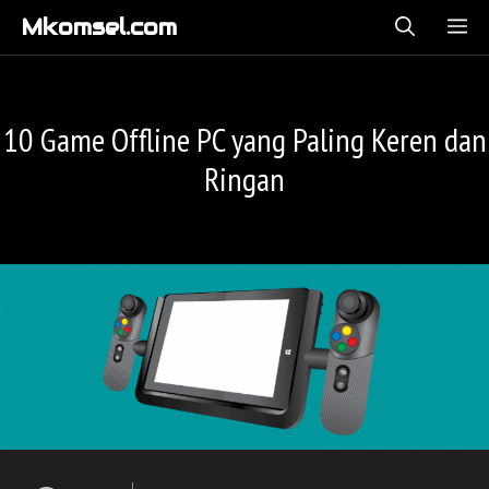
Langsung
Mkomsel.com
ME
ke
isi
10 Game Offline PC yang Paling Keren dan
Ringan