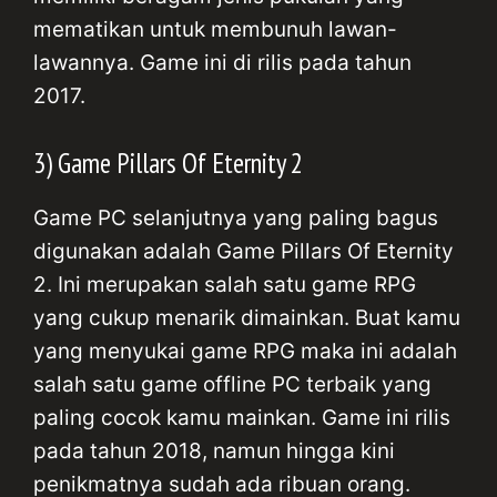
mematikan untuk membunuh lawan-
lawannya. Game ini di rilis pada tahun
2017.
3) Game Pillars Of Eternity 2
Game PC selanjutnya yang paling bagus
digunakan adalah Game Pillars Of Eternity
2. Ini merupakan salah satu game RPG
yang cukup menarik dimainkan. Buat kamu
yang menyukai game RPG maka ini adalah
salah satu game offline PC terbaik yang
paling cocok kamu mainkan. Game ini rilis
pada tahun 2018, namun hingga kini
penikmatnya sudah ada ribuan orang.