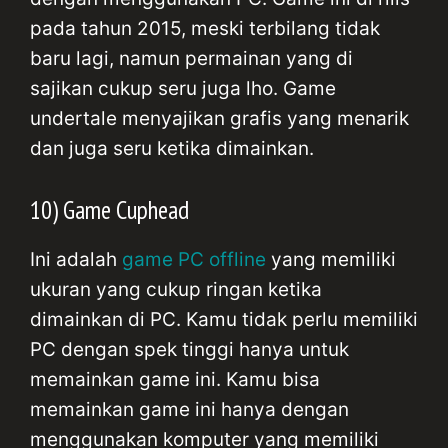
pada tahun 2015, meski terbilang tidak
baru lagi, namun permainan yang di
sajikan cukup seru juga lho. Game
undertale menyajikan grafis yang menarik
dan juga seru ketika dimainkan.
10) Game Cuphead
Ini adalah
game PC offline
yang memiliki
ukuran yang cukup ringan ketika
dimainkan di PC. Kamu tidak perlu memiliki
PC dengan spek tinggi hanya untuk
memainkan game ini. Kamu bisa
memainkan game ini hanya dengan
menggunakan komputer yang memiliki