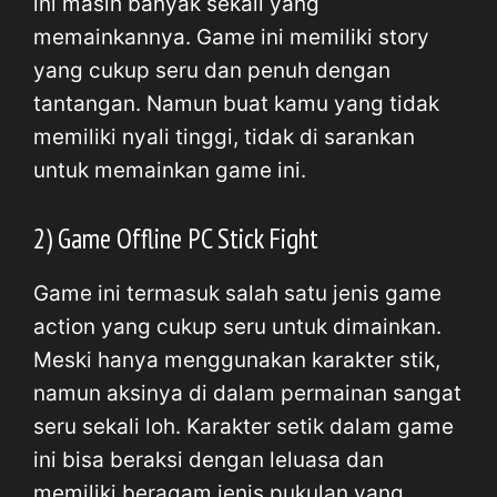
ini masih banyak sekali yang
memainkannya. Game ini memiliki story
yang cukup seru dan penuh dengan
tantangan. Namun buat kamu yang tidak
memiliki nyali tinggi, tidak di sarankan
untuk memainkan game ini.
2) Game Offline PC Stick Fight
Game ini termasuk salah satu jenis game
action yang cukup seru untuk dimainkan.
Meski hanya menggunakan karakter stik,
namun aksinya di dalam permainan sangat
seru sekali loh. Karakter setik dalam game
ini bisa beraksi dengan leluasa dan
memiliki beragam jenis pukulan yang