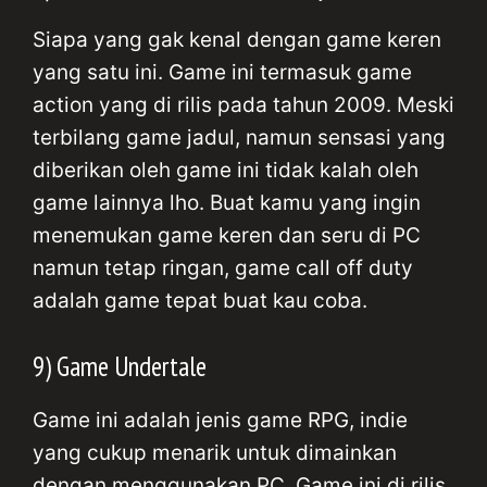
Siapa yang gak kenal dengan game keren
yang satu ini. Game ini termasuk game
action yang di rilis pada tahun 2009. Meski
terbilang game jadul, namun sensasi yang
diberikan oleh game ini tidak kalah oleh
game lainnya lho. Buat kamu yang ingin
menemukan game keren dan seru di PC
namun tetap ringan, game call off duty
adalah game tepat buat kau coba.
9) Game Undertale
Game ini adalah jenis game RPG, indie
yang cukup menarik untuk dimainkan
dengan menggunakan PC. Game ini di rilis